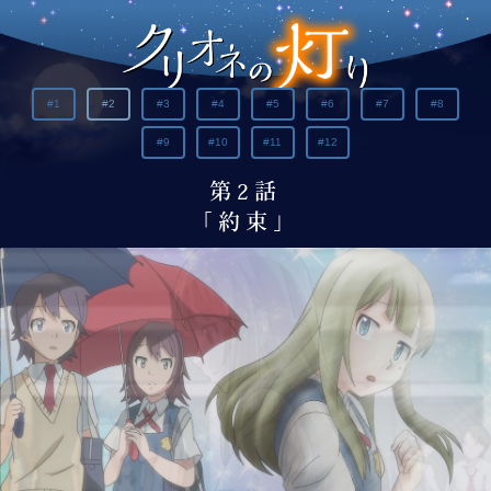
#1
#2
#3
#4
#5
#6
#7
#8
#9
#10
#11
#12
第2話
「約束」