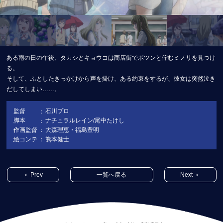
ある雨の日の午後、タカシとキョウコは商店街でポツンと佇むミノリを見つけ
る。
そして、ふとしたきっかけから声を掛け、ある約束をするが、彼女は突然泣き
だしてしまい……。
監督
石川プロ
脚本
ナチュラルレイン/尾中たけし
作画監督
大森理恵・福島豊明
絵コンテ
熊本健士
＜ Prev
一覧へ戻る
Next ＞